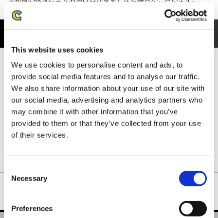
商品紹介
This website uses cookies
フロントには、モンスターからお肉を抱えて逃げるアイルーたち
We use cookies to personalise content and ads, to
の姿を、かわいらしくユーモラスにデザイン。
provide social media features and to analyse our traffic.
思わずクスッとするような、ハンターの世界の日常を切り取った
We also share information about your use of our site with
ワンシーンが魅力です。
our social media, advertising and analytics partners who
さらに背ネック下には、ハンターの拠点となる簡易キャンプをさ
may combine it with other information that you’ve
りげなく配置。
前後で物語性を感じられる、ファンにはたまらないデザインに仕
provided to them or that they’ve collected from your use
上がっています。
of their services.
ネックリブは丈夫で形の良い襟元を保つダブルステッチ仕様で
す。
Consent
Necessary
Selection
Preferences