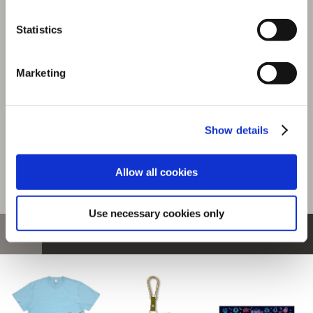
『モンスターハンターワイルズ』シーンイラストTシャツ
Statistics
1（RUN!）スミクロ XL
選択中の商品
Marketing
XLサイズ / RUN! スミクロ
商品を選びなおす
Show details
4,480円
(税込)
224ポイント付与
Allow all cookies
Use necessary cookies only
おすすめ商品