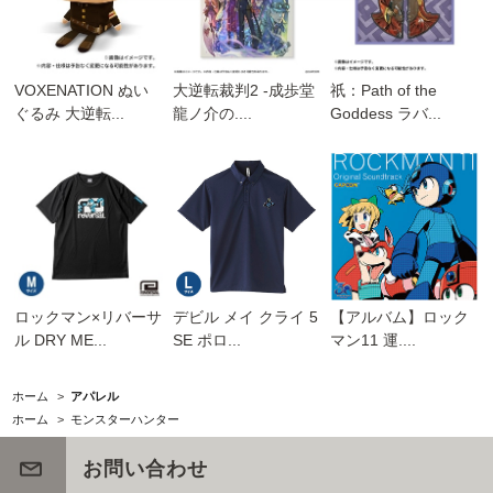
VOXENATION ぬい
大逆転裁判2 -成歩堂
祇：Path of the
ぐるみ 大逆転...
龍ノ介の....
Goddess ラバ...
ロックマン×リバーサ
デビル メイ クライ 5
【アルバム】ロック
ル DRY ME...
SE ポロ...
マン11 運....
ホーム
>
アパレル
ホーム
>
モンスターハンター
お問い合わせ