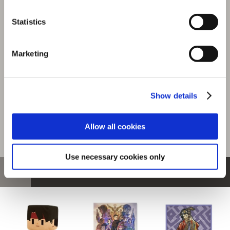
『モンスターハンターワイルズ』シーンイラストTシャツ
Statistics
1（RUN!）スミクロ S
選択中の商品
Marketing
Sサイズ / RUN! スミクロ
商品を選びなおす
Show details
4,480円
(税込)
224ポイント付与
Allow all cookies
Use necessary cookies only
おすすめ商品