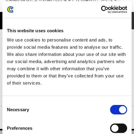
商品紹介
This website uses cookies
フロントには、モンスターからお肉を抱えて逃げるアイルーたち
We use cookies to personalise content and ads, to
の姿を、かわいらしくユーモラスにデザイン。
provide social media features and to analyse our traffic.
思わずクスッとするような、ハンターの世界の日常を切り取った
We also share information about your use of our site with
ワンシーンが魅力です。
our social media, advertising and analytics partners who
さらに背ネック下には、ハンターの拠点となる簡易キャンプをさ
may combine it with other information that you’ve
りげなく配置。
前後で物語性を感じられる、ファンにはたまらないデザインに仕
provided to them or that they’ve collected from your use
上がっています。
of their services.
ネックリブは丈夫で形の良い襟元を保つダブルステッチ仕様で
す。
Consent
Necessary
Selection
Preferences