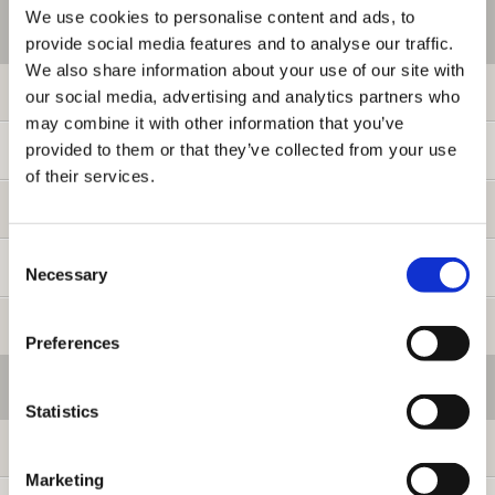
We use cookies to personalise content and ads, to
ご利用情報
provide social media features and to analyse our traffic.
We also share information about your use of our site with
初めての方へ
our social media, advertising and analytics partners who
may combine it with other information that you’ve
provided to them or that they’ve collected from your use
ご利用ガイド
of their services.
よくある質問
Consent
お問い合わせ
Necessary
Selection
提携サイト募集
Preferences
会員メニュー
Statistics
ログイン
Marketing