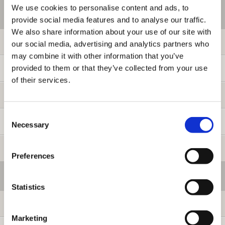
We use cookies to personalise content and ads, to
ご利用情報
provide social media features and to analyse our traffic.
We also share information about your use of our site with
初めての方へ
our social media, advertising and analytics partners who
may combine it with other information that you’ve
provided to them or that they’ve collected from your use
ご利用ガイド
of their services.
よくある質問
Consent
お問い合わせ
Necessary
Selection
提携サイト募集
Preferences
会員メニュー
Statistics
ログイン
Marketing