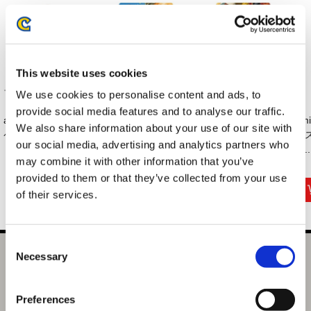
This website uses cookies
We use cookies to personalise content and ads, to
provide social media features and to analyse our traffic.
amiibo レオン・S・
amiibo ルーク【スト
amiibo ジェイミー
am
We also share information about your use of our site with
ケネディ 【バイオ...
リートファイター
【ストリートファ
【
our social media, advertising and analytics partners who
6...
イ...
イ..
may combine it with other information that you’ve
3,080円
2,970円
2,970円
(税込)
(税込)
(税込)
provided to them or that they’ve collected from your use
of their services.
Consent
Necessary
amiibo グレース・アッシュクロフト 【バイオハザード レ
Selection
クイエム】（バイオハザードシリーズ）
Preferences
選択中の商品