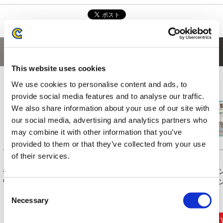
あなたにおすすめの商品
This website uses cookies
We use cookies to personalise content and ads, to
provide social media features and to analyse our traffic.
We also share information about your use of our site with
our social media, advertising and analytics partners who
may combine it with other information that you’ve
provided to them or that they’ve collected from your use
of their services.
モンスターハンター
モンスターハンター
モンスターハンター
モ
ワイルズ 漢字名湯...
ワイルズ 着ぐるみ...
モンでふぉ ぬいぐ...
モン
Consent
Necessary
Selection
2,200円
4,180円
3,850円
(税込)
(税込)
(税込)