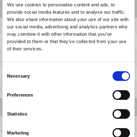
We use cookies to personalise content and ads, to
ご利用情報
provide social media features and to analyse our traffic.
We also share information about your use of our site with
初めての方へ
our social media, advertising and analytics partners who
may combine it with other information that you’ve
provided to them or that they’ve collected from your use
ご利用ガイド
of their services.
よくある質問
Consent
お問い合わせ
Necessary
Selection
提携サイト募集
Preferences
会員メニュー
Statistics
ログイン
Marketing