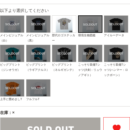
以下より選択してください
メインビジュアル
メインビジュアル
歴代ロゴステッカ
環境生物図鑑
アイルーデータ
（白）
（黒）
ー
ビッグプリント
ビッグプリント
ビッグプリント
こっそり装備Tシ
こっそり装備Tシ
（ジンオウガ）
（ラギアクルス）
（ネルギガンテ）
ャツ(大剣：リュウ
ャツ(ハンマー：ロ
ノアギト）
ックボーン）
上手に畳めましT
フルフルT
在庫：×