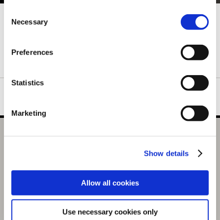
Consent
「モンスターハンター20周年-大狩猟展-」にて販売した記念グッ
Necessary
Selection
ズの一部がイーカプコンにて予約受付中！
公式図録、アパレル、ライフスタイル雑貨など豊富なラインナッ
Preferences
プとなっておりますので、お見逃しなく！！
Statistics
Marketing
モンスターハンター20周年-大狩猟展- Tシャツ 環境生物図
鑑 Lサイズ
Show details
選択中の商品
L / 環境生物図鑑
Allow all cookies
商品を選びなおす
Use necessary cookies only
3,900円
(税込)