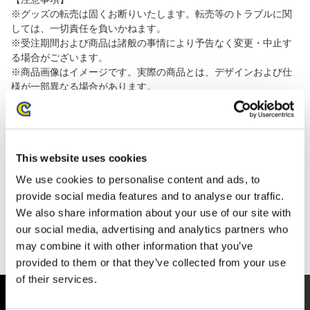
※グッズの転売は固くお断りいたします。転売等のトラブルに関
しては、一切責任を負いかねます。
※受注期間および商品は諸般の事情により予告なく変更・中止す
る場合がございます。
※商品画像はイメージです。実際の商品とは、デザインおよび仕
様が一部異なる場合があります。
※お届け時期は変更となる可能性がございます。
※上限数に達した場合、受注期間内であっても終了する可能性が
ございます。
※受注期間を過ぎても販売継続する場合がございますが、在庫が
This website uses cookies
なくなり次第終了となります。
※売り切れの場合にも事前告知の上、再販売する可能性がござい
We use cookies to personalise content and ads, to
ます。
provide social media features and to analyse our traffic.
※発売日の異なる商品を複数おまとめ予約いただいた場合、
We also share information about your use of our site with
「一番遅い発売日の商品にあわせて」ご一括にて発送をさせて
our social media, advertising and analytics partners who
いただいており、別送は承りかねます。
may combine it with other information that you’ve
※本商品はおひとり様3点限りとさせていただいております。
provided to them or that they’ve collected from your use
of their services.
商品紹介