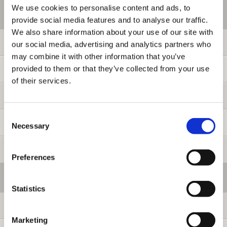
We use cookies to personalise content and ads, to
ご利用情報
provide social media features and to analyse our traffic.
We also share information about your use of our site with
初めての方へ
our social media, advertising and analytics partners who
may combine it with other information that you’ve
provided to them or that they’ve collected from your use
ご利用ガイド
of their services.
よくある質問
Consent
お問い合わせ
Necessary
Selection
提携サイト募集
Preferences
会員メニュー
Statistics
ログイン
Marketing