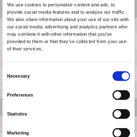
We use cookies to personalise content and ads, to
ご利用情報
provide social media features and to analyse our traffic.
We also share information about your use of our site with
初めての方へ
our social media, advertising and analytics partners who
may combine it with other information that you’ve
provided to them or that they’ve collected from your use
ご利用ガイド
of their services.
よくある質問
Consent
お問い合わせ
Necessary
Selection
提携サイト募集
Preferences
会員メニュー
Statistics
ログイン
Marketing