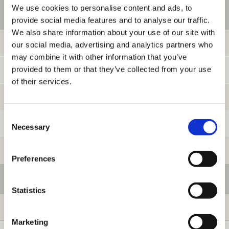
We use cookies to personalise content and ads, to
ご利用情報
provide social media features and to analyse our traffic.
We also share information about your use of our site with
初めての方へ
our social media, advertising and analytics partners who
may combine it with other information that you’ve
provided to them or that they’ve collected from your use
ご利用ガイド
of their services.
よくある質問
Consent
お問い合わせ
Necessary
Selection
提携サイト募集
Preferences
会員メニュー
Statistics
ログイン
Marketing