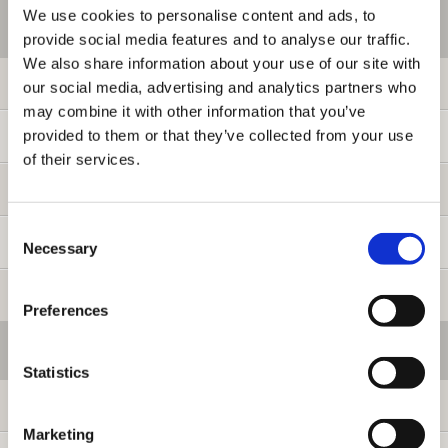
We use cookies to personalise content and ads, to
ご利用情報
provide social media features and to analyse our traffic.
We also share information about your use of our site with
初めての方へ
our social media, advertising and analytics partners who
may combine it with other information that you’ve
provided to them or that they’ve collected from your use
ご利用ガイド
of their services.
よくある質問
Consent
お問い合わせ
Necessary
Selection
提携サイト募集
Preferences
会員メニュー
Statistics
ログイン
Marketing