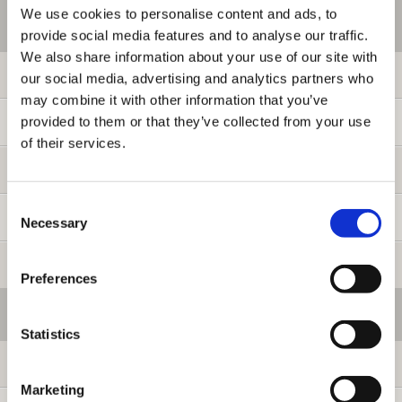
We use cookies to personalise content and ads, to
ご利用情報
provide social media features and to analyse our traffic.
We also share information about your use of our site with
初めての方へ
our social media, advertising and analytics partners who
may combine it with other information that you’ve
provided to them or that they’ve collected from your use
ご利用ガイド
of their services.
よくある質問
Consent
お問い合わせ
Necessary
Selection
提携サイト募集
Preferences
会員メニュー
Statistics
ログイン
Marketing