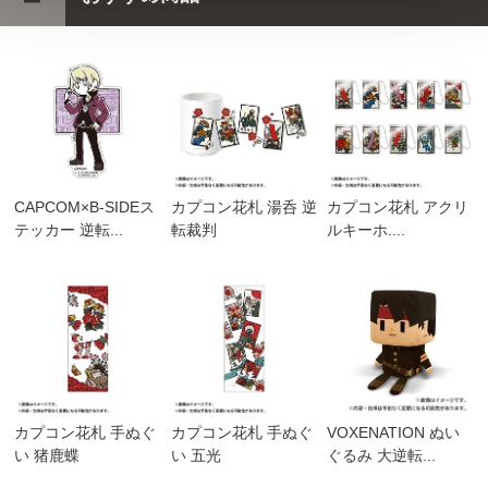
CAPCOM×B-SIDEス
カプコン花札 湯呑 逆
カプコン花札 アクリ
テッカー 逆転...
転裁判
ルキーホ....
カプコン花札 手ぬぐ
カプコン花札 手ぬぐ
VOXENATION ぬい
い 猪鹿蝶
い 五光
ぐるみ 大逆転...