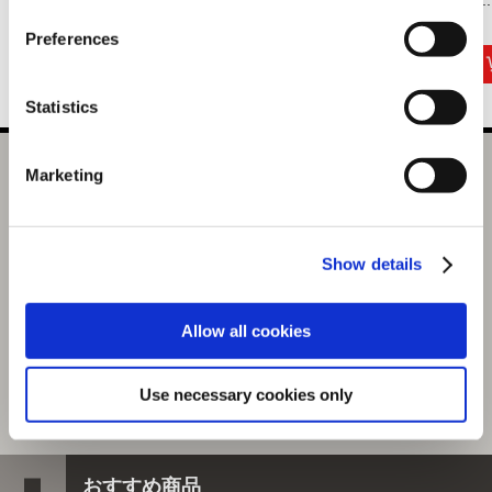
ン...
亜..
1,320円
6,589円
1,650円
(税込)
(税込)
(税込)
Preferences
Statistics
カプコン花札 角皿 大逆転裁判
Marketing
選択中の商品
角皿 大逆転裁判
Show details
商品を選びなおす
1,650円
(税込)
Allow all cookies
82ポイント付与
Use necessary cookies only
おすすめ商品