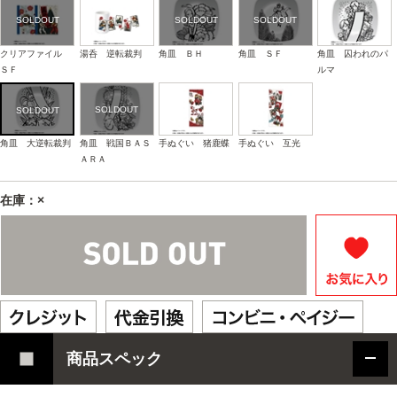
クリアファイル
湯呑 逆転裁判
角皿 ＢＨ
角皿 ＳＦ
角皿 囚われのパ
ＳＦ
ルマ
角皿 大逆転裁判
角皿 戦国ＢＡＳ
手ぬぐい 猪鹿蝶
手ぬぐい 互光
ＡＲＡ
在庫：×
商品スペック