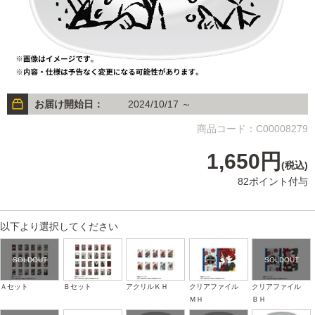
お届け開始日：
2024/10/17 ～
商品コード：C00008279
1,650円
(税込)
82ポイント付与
以下より選択してください
Ａセット
Ｂセット
アクリルＫＨ
クリアファイル
クリアファイル
ＭＨ
ＢＨ