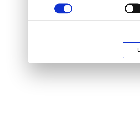
services.
U