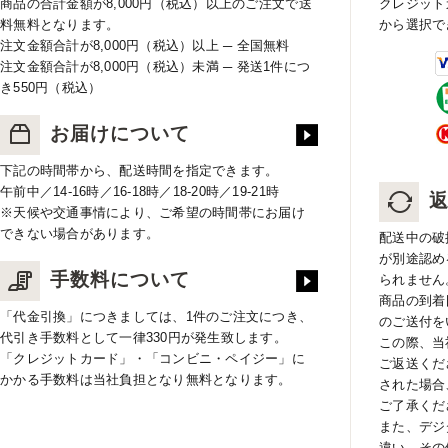
商品の合計金額が8,000円（税込）以上のご注文で送
クレジット
料無料となります。
から選択で
注文金額合計が8,000円（税込）以上 ─ 全国無料
注文金額合計が8,000円（税込）未満 ─ 発送1件につ
き550円（税込）
お届けについて
下記の時間帯から、配送時間を指定できます。
午前中／14-16時／16-18時／18-20時／19-21時
※天候や交通事情により、ご希望の時間帯にお届け
できない場合があります。
配送中の破
が別途認め
手数料について
られません
商品の到着
「代金引換」につきましては、1件のご注文につき、
のご送付を
代引き手数料として一律330円が発生致します。
この際、当
「クレジットカード」・「コンビニ・ペイジー」に
ご返送くだ
かかる手数料は当社負担となり無料となります。
された場合
ご了承くだ
また、デジ
違い、その