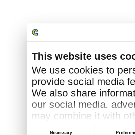
This website uses co
We use cookies to pers
provide social media fe
We also share informati
our social media, adve
may combine it with ot
to them or that they’ve
Consent
Necessary
Preferen
Selection