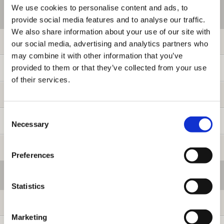
We use cookies to personalise content and ads, to
ご利用情報
provide social media features and to analyse our traffic.
We also share information about your use of our site with
初めての方へ
our social media, advertising and analytics partners who
may combine it with other information that you’ve
provided to them or that they’ve collected from your use
ご利用ガイド
of their services.
よくある質問
Consent
お問い合わせ
Necessary
Selection
提携サイト募集
Preferences
会員メニュー
Statistics
ログイン
Marketing