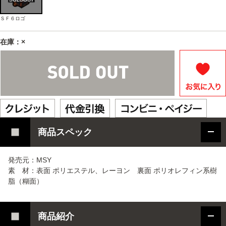
ＳＦ６ロゴ
在庫：×
商品スペック
発売元：MSY
素 材：表面 ポリエステル、レーヨン 裏面 ポリオレフィン系樹
脂（糊面）
商品紹介