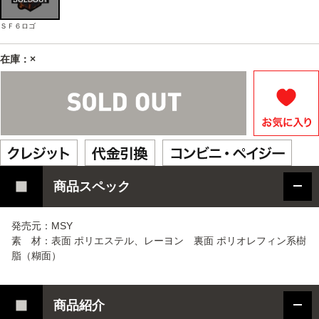
ＳＦ６ロゴ
在庫：×
商品スペック
発売元：MSY
素 材：表面 ポリエステル、レーヨン 裏面 ポリオレフィン系樹
脂（糊面）
商品紹介