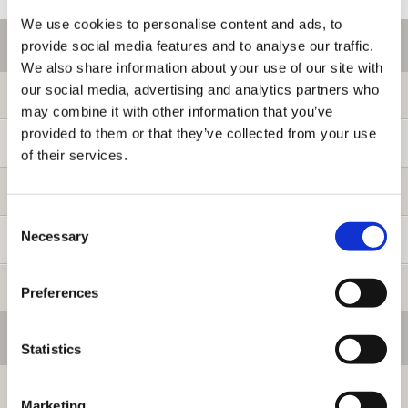
We use cookies to personalise content and ads, to
ご利用情報
provide social media features and to analyse our traffic.
We also share information about your use of our site with
our social media, advertising and analytics partners who
初めての方へ
may combine it with other information that you’ve
provided to them or that they’ve collected from your use
ご利用ガイド
of their services.
よくある質問
Consent
Necessary
Selection
お問い合わせ
提携サイト募集
Preferences
会員メニュー
Statistics
ログイン
Marketing