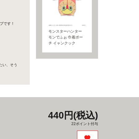
ップです！
モンスターハンター
モンでふぉ 巾着ポー
チ イャンクック
たい、そう
440円(税込)
22ポイント付与