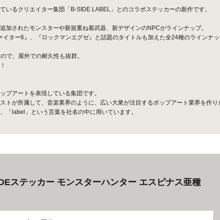
るクリエイター集団「B-SIDE LABEL」とのコラボステッカーの新作です。
追加されたモンスターや新規重ね着武器、新デザインのNPCがラインナップ。
ファイター6』、『ロックマンエグゼ』と話題のタイトルも加えた全24種のラインナ
なので、屋外での耐久性も抜群。
！
ップアートを表現している集団です。
ストが所属して、音楽業界のように、広い大衆が注目するポップアート業界を作り
「label」という言葉を社名の中に用いています。
-SIDEステッカー モンスターハンター エスピナス亜種