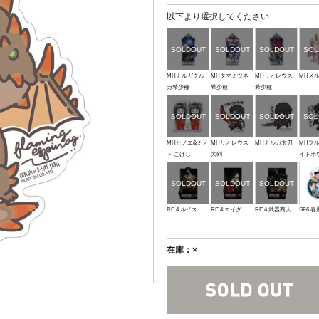
以下より選択してください
MHナルガクル
MHタマミツネ
MHリオレウス
MHメ
ガ希少種
希少種
希少種
MHヒノエ&ミノ
MHリオレウス
MHナルガ太刀
MHフ
ト こけし
大剣
イトボ
RE:4 ルイス
RE:4 エイダ
RE:4 武器商人
SF6 春
在庫：×