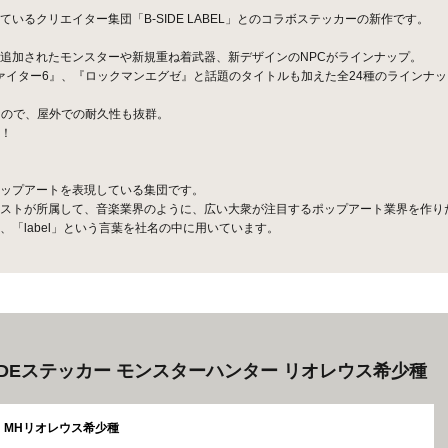
るクリエイター集団「B-SIDE LABEL」とのコラボステッカーの新作です。
追加されたモンスターや新規重ね着武器、新デザインのNPCがラインナップ。
ファイター6』、『ロックマンエグゼ』と話題のタイトルも加えた全24種のラインナ
なので、屋外での耐久性も抜群。
！
ップアートを表現している集団です。
ストが所属して、音楽業界のように、広い大衆が注目するポップアート業界を作り
「label」という言葉を社名の中に用いています。
-SIDEステッカー モンスターハンター リオレウス希少種
MHリオレウス希少種