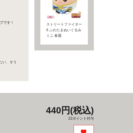
ップです！
ストリートファイター
6 ふわたまぬいぐるみ
ミニ 春麗
たい、そう
440円(税込)
22ポイント付与