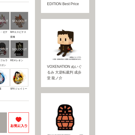
EDITION Best Price
ル・ゼナ
MHエスピナス
亜種
ルフルラ
RE:4 レオン
ウガン
VOXENATION ぬいぐ
るみ 大逆転裁判 成歩
堂 龍ノ介
麗
SF6 ジェイミー