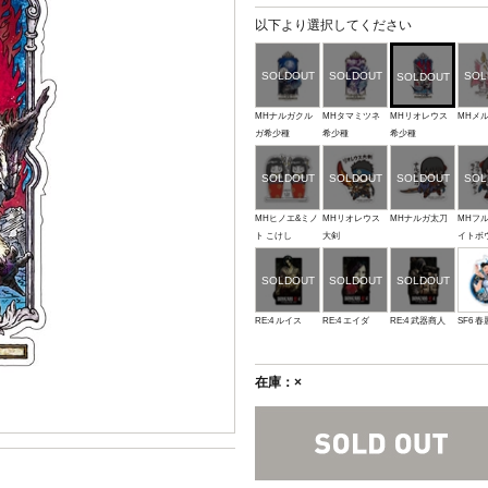
以下より選択してください
MHナルガクル
MHタマミツネ
MHリオレウス
MHメ
ガ希少種
希少種
希少種
MHヒノエ&ミノ
MHリオレウス
MHナルガ太刀
MHフ
ト こけし
大剣
イトボ
RE:4 ルイス
RE:4 エイダ
RE:4 武器商人
SF6 春
在庫：×