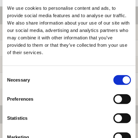
We use cookies to personalise content and ads, to
ご利用情報
provide social media features and to analyse our traffic.
We also share information about your use of our site with
our social media, advertising and analytics partners who
初めての方へ
may combine it with other information that you’ve
provided to them or that they’ve collected from your use
ご利用ガイド
of their services.
よくある質問
Consent
Necessary
Selection
お問い合わせ
提携サイト募集
Preferences
会員メニュー
Statistics
ログイン
Marketing