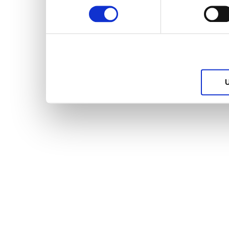
services.
U