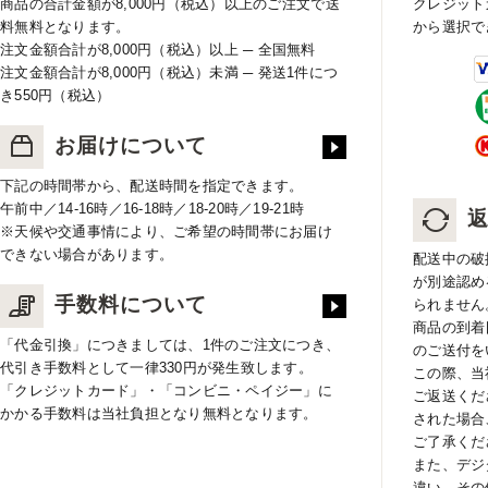
商品の合計金額が8,000円（税込）以上のご注文で送
クレジット
料無料となります。
から選択で
注文金額合計が8,000円（税込）以上 ─ 全国無料
注文金額合計が8,000円（税込）未満 ─ 発送1件につ
き550円（税込）
お届けについて
下記の時間帯から、配送時間を指定できます。
午前中／14-16時／16-18時／18-20時／19-21時
※天候や交通事情により、ご希望の時間帯にお届け
できない場合があります。
配送中の破
が別途認め
手数料について
られません
商品の到着
「代金引換」につきましては、1件のご注文につき、
のご送付を
代引き手数料として一律330円が発生致します。
この際、当
「クレジットカード」・「コンビニ・ペイジー」に
ご返送くだ
かかる手数料は当社負担となり無料となります。
された場合
ご了承くだ
また、デジ
違い、その