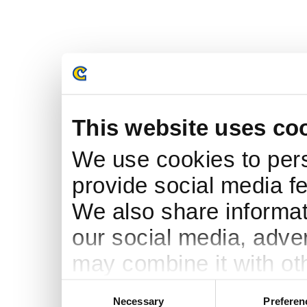
This website uses co
We use cookies to pers
provide social media fe
We also share informati
our social media, adve
may combine it with ot
to them or that they’ve
Consent
Necessary
Preferen
Selection