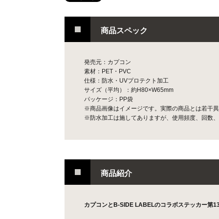
商品スペック
発売元：カプコン
素材：PET・PVC
仕様：防水・UVプロテクト加工
サイズ（平均）：約H80×W65mm
パッケージ：PP袋
※商品画像はイメージです。実際の商品とは若干異
※防水加工は施してありますが、使用頻度、回数、
商品紹介
カプコンとB-SIDE LABELのコラボステッカー第13