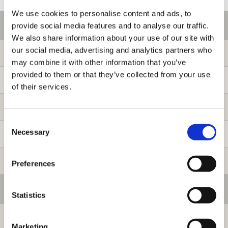
We use cookies to personalise content and ads, to
ご利用情報
provide social media features and to analyse our traffic.
We also share information about your use of our site with
our social media, advertising and analytics partners who
初めての方へ
may combine it with other information that you’ve
provided to them or that they’ve collected from your use
ご利用ガイド
of their services.
よくある質問
Consent
Necessary
Selection
お問い合わせ
提携サイト募集
Preferences
会員メニュー
Statistics
ログイン
Marketing