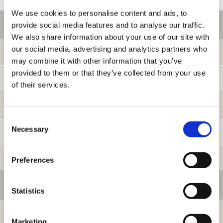
We use cookies to personalise content and ads, to
ご利用情報
provide social media features and to analyse our traffic.
We also share information about your use of our site with
our social media, advertising and analytics partners who
初めての方へ
may combine it with other information that you’ve
provided to them or that they’ve collected from your use
ご利用ガイド
of their services.
よくある質問
Consent
Necessary
Selection
お問い合わせ
提携サイト募集
Preferences
会員メニュー
Statistics
ログイン
Marketing