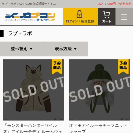
ラブ・ラボ｜CAPCOM公式通販サイト...
あと 8,000円 で送料無料
ラブ・ラボ
並べ替え
表示方法
『モンスターハンターワイル
オトモアイルーモチーフニット
ズ』アイルーテディ ルームウェ
キャップ