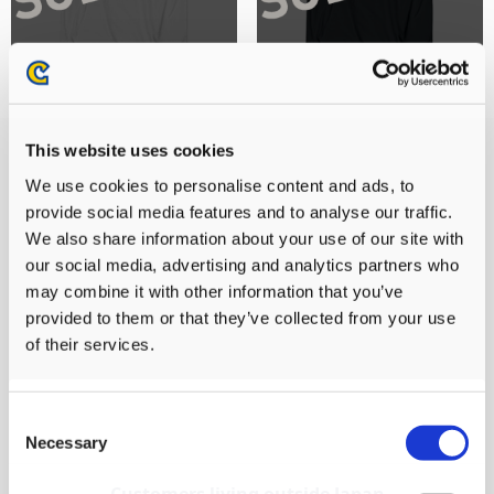
『モンスターハンターワイル
『モンスターハンターワイル
ズ』シーンイラストTシャツ
ズ』シーンイラストTシャツ
This website uses cookies
3（アイルー＆回復ミツムシ）ホ
3（アイルー＆回復ミツムシ）ス
ワイト M
ミクロ M
We use cookies to personalise content and ads, to
4,480円
4,480円
(税込)
(税込)
provide social media features and to analyse our traffic.
We also share information about your use of our site with
our social media, advertising and analytics partners who
may combine it with other information that you’ve
provided to them or that they’ve collected from your use
of their services.
Consent
Necessary
Selection