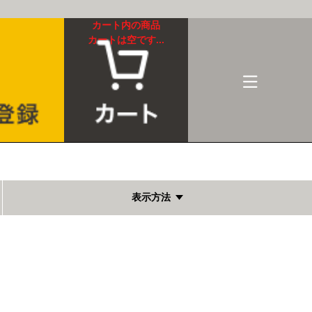
カート内の商品
カートは空です...
表示方法