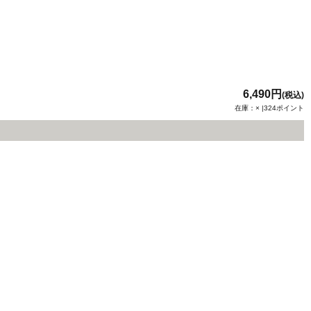
6,490円
(税込)
在庫：× |324ポイント