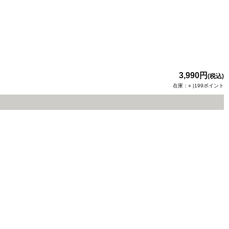
3,990円
(税込)
在庫：○ |199ポイント