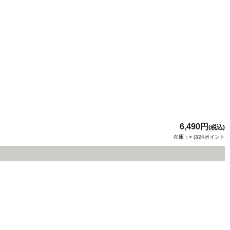
6,490円
(税込)
在庫：○ |324ポイント