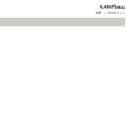
6,490円
(税込)
在庫：△ |324ポイント