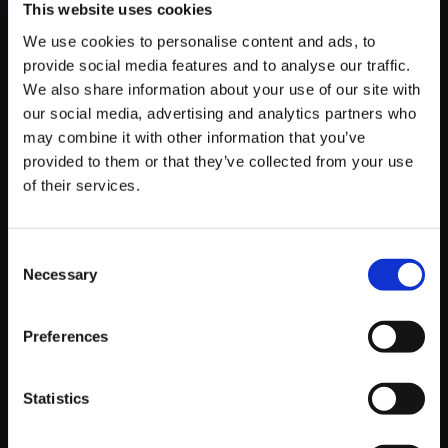
This website uses cookies
We use cookies to personalise content and ads, to
【アルバム】バイオハザード レクイエム オリジナル・サウ
provide social media features and to analyse our traffic.
ンドトラック
We also share information about your use of our site with
our social media, advertising and analytics partners who
may combine it with other information that you’ve
provided to them or that they’ve collected from your use
of their services.
1,650円
(税込)
82ポイント
Consent
発売日：
2026/02/27 ～
Necessary
Selection
【アルバム】モンスターハンターメモリアル楽曲集
Preferences
Statistics