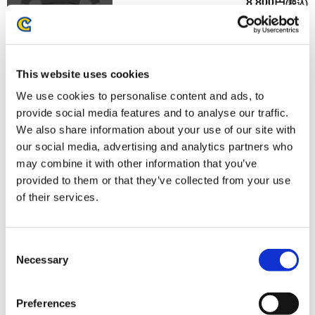
8,800円
(税込)
在庫：× |440ポイント
お届け開始日：
2024/12/14 ～
This website uses cookies
PUMA X MONSTER HUNTER フーディ / ミディアムグレー
ヘザー / サイズM
We use cookies to personalise content and ads, to
provide social media features and to analyse our traffic.
We also share information about your use of our site with
our social media, advertising and analytics partners who
may combine it with other information that you’ve
provided to them or that they’ve collected from your use
8,800円
(税込)
of their services.
在庫：× |440ポイント
お届け開始日：
2024/12/14 ～
Consent
Necessary
Selection
PUMA X MONSTER HUNTER フーディ / ミディアムグレー
ヘザー / サイズXL
Preferences