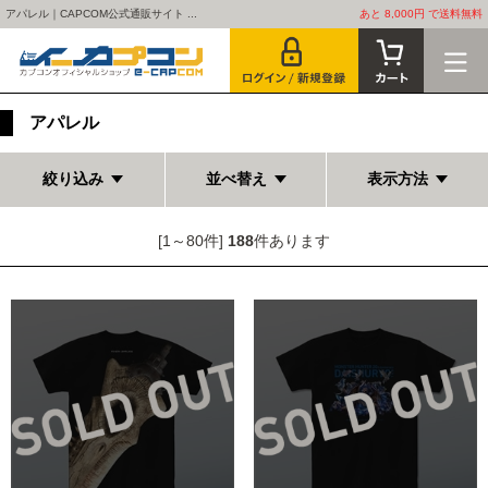
アパレル｜CAPCOM公式通販サイト ...
あと 8,000円 で送料無料
アパレル
絞り込み
並べ替え
表示方法
[1～80件]
188
件あります