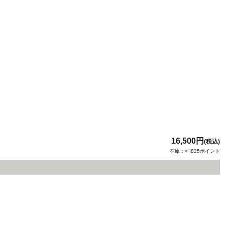
16,500円
(税込)
在庫：× |825ポイント