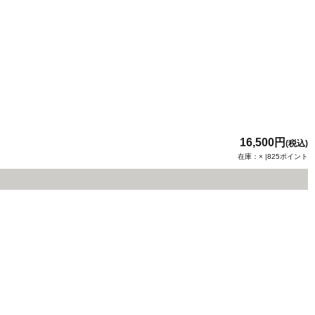
16,500円
(税込)
在庫：× |825ポイント