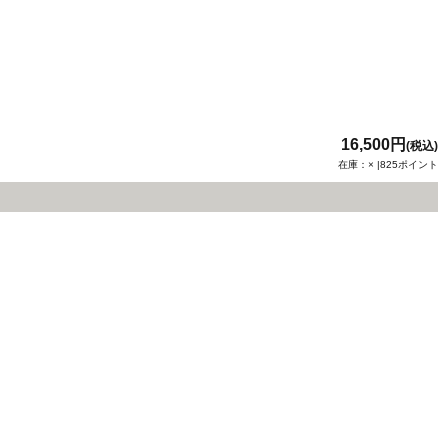
16,500円
(税込)
在庫：× |825ポイント