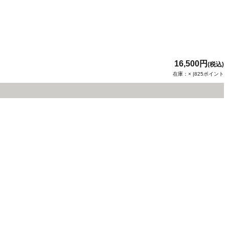
16,500円
(税込)
在庫：× |825ポイント