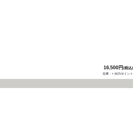
16,500円
(税込)
在庫：× |825ポイント