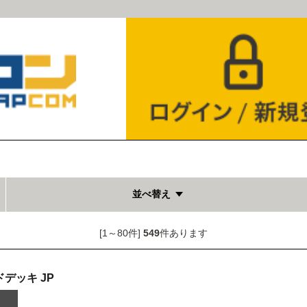
並べ替え
[1～80件]
549
件あります
デッキ JP