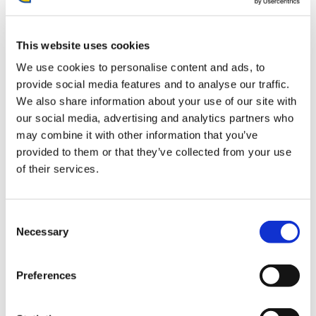
This website uses cookies
We use cookies to personalise content and ads, to
provide social media features and to analyse our traffic.
We also share information about your use of our site with
スケートボードデッキ専用ディ
モンスターハンター20周年-大狩
our social media, advertising and analytics partners who
スプレイ用フック ピンタイプ
猟展- 大狩猟展ショッパー
may combine it with other information that you’ve
1,960円
550円
(税込)
(税込)
provided to them or that they’ve collected from your use
of their services.
Consent
Necessary
Selection
Preferences