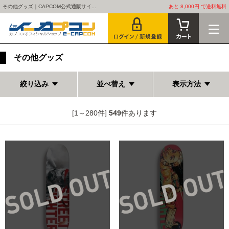
その他グッズ｜CAPCOM公式通販サイ...
あと 8,000円 で送料無料
その他グッズ
絞り込み
並べ替え
表示方法
[1～280件]
549
件あります