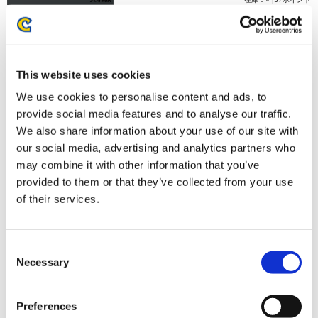
お届け開始日：
2024/11/18 ～
モンスターハンター20周年-大狩猟展- アクリルキーホルダ
This website uses cookies
ー／3 トライ
We use cookies to personalise content and ads, to
provide social media features and to analyse our traffic.
We also share information about your use of our site with
our social media, advertising and analytics partners who
may combine it with other information that you’ve
750円
(税込)
provided to them or that they’ve collected from your use
在庫：× |37ポイント
of their services.
お届け開始日：
2024/11/18 ～
Consent
モンスターハンター20周年-大狩猟展- アクリルキーホルダ
Necessary
Selection
ー／ポータブル 3rd
Preferences