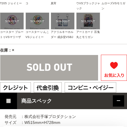
T205 ジェイミー
コ
真宵
ウVSブラックジャ
ムローズVSモリガ
ック
ン
コースター プルー
コースター いんこ
アクリルキーホル
アートカード 百鬼
トゥVSマリーザ
VSジェイミー
ダー 成歩堂VSBJ
丸とモリガン
在庫：×
商品スペック
発売元 ：株式会社手塚プロダクション
サイズ ：W515mm×H728mm