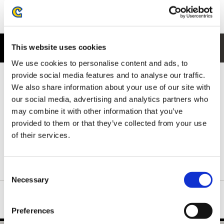
(C)CAPCOM (C)Tezuka Productions
This website uses cookies
商品紹介
We use cookies to personalise content and ads, to
provide social media features and to analyse our traffic.
特別企画展「 CAPCOM VS. 手塚治虫キャラクターズ－テヅカプ
ファイティングユニバース2－」
We also share information about your use of our site with
での会場限定グッズです。イーカプコンのみで特別販売致しま
our social media, advertising and analytics partners who
す。
may combine it with other information that you’ve
provided to them or that they’ve collected from your use
※商品画像はイメージです。実際の商品とは若干異なる場合があ
of their services.
りますので、あらかじめご了承ください。
※内容・仕様は予告なく変更になる可能性があります。
※諸般の状況によりお届け日が変更となる場合がございます。
Consent
Necessary
Selection
Preferences