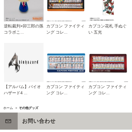
逆転裁判×卯三郎の孫
カプコン ファイティ
カプコン花札 手ぬぐ
コラボこ...
ング コレ...
い 五光
【アルバム】バイオ
カプコン ファイティ
カプコン ファイティ
ハザード4 ...
ング コレ...
ング コレ...
ホーム
>
その他グッズ
お問い合わせ