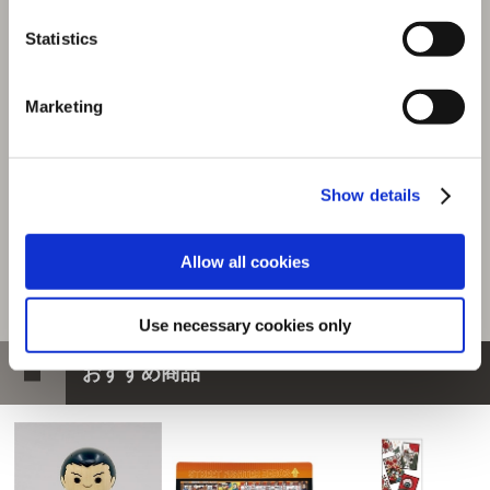
「CAPCOM VS. 手塚治虫CHARACTERS」B2ポスター
Statistics
テヅカプファイティングユニバース メインビジュアル
選択中の商品
Marketing
B2ポスター テヅカプ メイン
ビジュアル
商品を選びなおす
Show details
880円
(税込)
44ポイント付与
Allow all cookies
Use necessary cookies only
おすすめ商品