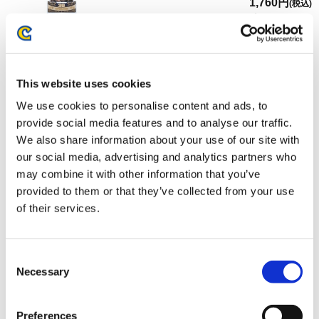
1,760円
(税込)
在庫：○ |88ポイント
お届け開始日：
2026/11/19
バイオハザード30周年 メインアートメタルブックマーカ
This website uses cookies
ー エイダ
We use cookies to personalise content and ads, to
provide social media features and to analyse our traffic.
We also share information about your use of our site with
our social media, advertising and analytics partners who
may combine it with other information that you’ve
provided to them or that they’ve collected from your use
1,870円
(税込)
of their services.
在庫：○ |93ポイント
お届け開始日：
2026/11/19
Consent
バイオハザード30周年 メインアートメタルブックマーカ
Necessary
Selection
ー クリス
Preferences