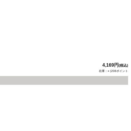
4,169円
(税込)
在庫：○ |208ポイント