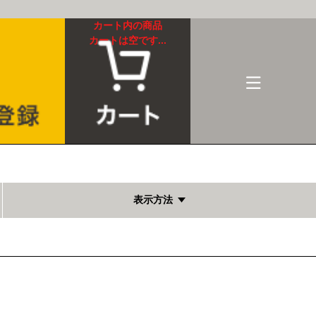
カート内の商品
カートは空です...
表示方法