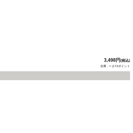
3,498円
(税込)
在庫：× |174ポイント