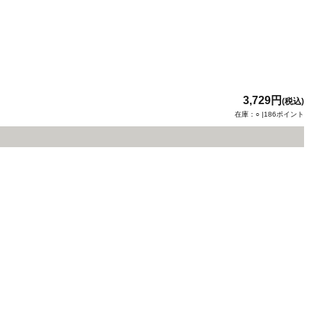
3,729円
(税込)
在庫：○ |186ポイント