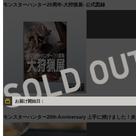
モンスターハンター20周年-大狩猟展- 公式図録
お届け開始日：
モンスターハンター20th Anniversary 上手に焼けまし