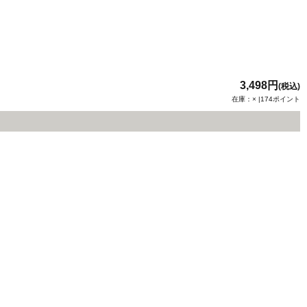
3,498円
(税込)
在庫：× |174ポイント