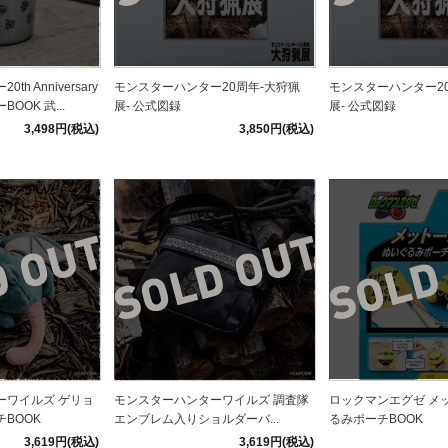
h Anniversary
モンスターハンター20周年-大狩猟
モンスターハンター2
OOK 武...
展- 公式図録
展- 公式図録
3,498円(税込)
3,850円(税込)
ーワイルズ ゲリョ
モンスターハンターワイルズ 調査隊
ロックマンエグゼ メ
BOOK
エンブレム入りショルダーバ...
るみポーチBOOK
3,619円(税込)
3,619円(税込)