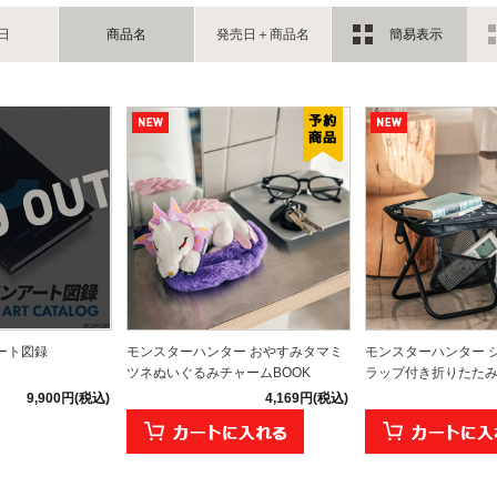
日
商品名
発売日＋商品名
簡易表示
ート図録
モンスターハンター おやすみタマミ
モンスターハンター 
ツネぬいぐるみチャームBOOK
ラップ付き折りたたみイ
9,900円(税込)
4,169円(税込)