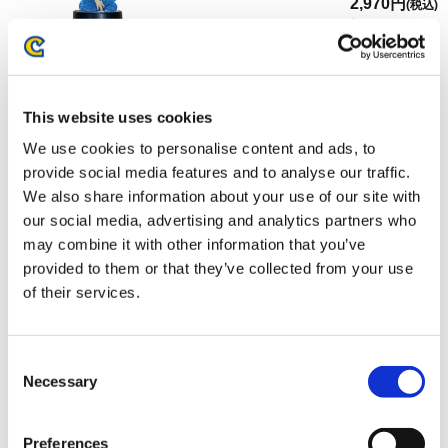
2,970円
(税込)
在庫：○ |148ポイント
お届け開始日：
2026/03/13 ～
ストリートファイター6 amiiboカード ブースターパック
This website uses cookies
BOX
We use cookies to personalise content and ads, to
provide social media features and to analyse our traffic.
We also share information about your use of our site with
our social media, advertising and analytics partners who
may combine it with other information that you’ve
provided to them or that they’ve collected from your use
9,900円
(税込)
of their services.
在庫：△ |495ポイント
お届け開始日：
2025/09/30 ～
Consent
amiibo ルーク【ストリートファイター6】 （ストリートフ
Necessary
Selection
ァイターシリーズ）
Preferences