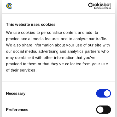
お届け開始日：
2026/09/04
【NS2】鬼武者 Way of the Sword 通常版
This website uses cookies
We use cookies to personalise content and ads, to
provide social media features and to analyse our traffic.
We also share information about your use of our site with
our social media, advertising and analytics partners who
may combine it with other information that you’ve
8,990円
(税込)
provided to them or that they’ve collected from your use
在庫：○ |449ポイント
of their services.
お届け開始日：
2026/09/04
【PS5】鬼武者 Way of the Sword Art & Music Collection
Consent
プレミアムデラックスエディション
Necessary
Selection
Preferences