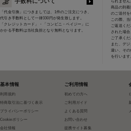
手数料について
られません
商品の到着
「代金引換」につきましては、1件のご注文につき、
のご送付を
代引き手数料として一律330円が発生致します。
この際、当
「クレジットカード」・「コンビニ・ペイジー」に
ご返送くだ
かかる手数料は当社負担となり無料となります。
された場合
ご了承くだ
また、デジ
違い、その
を行います
基本情報
ご利用情報
利用規約
初めての方へ
特商取引法に基づく表示
ご利用ガイド
プライバシーポリシー
よくある質問
Cookieポリシー
お問い合わせ
会社情報
提携サイト募集