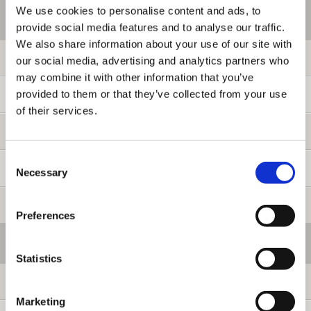
We use cookies to personalise content and ads, to
ご利用情報
provide social media features and to analyse our traffic.
We also share information about your use of our site with
初めての方へ
our social media, advertising and analytics partners who
may combine it with other information that you’ve
provided to them or that they’ve collected from your use
ご利用ガイド
of their services.
よくある質問
Consent
お問い合わせ
Necessary
Selection
提携サイト募集
Preferences
会員メニュー
Statistics
ログイン
Marketing