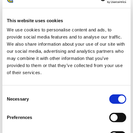
お届け開始日：
2025/07/10 ～
This website uses cookies
ストリートファイター6 デフォルメぬいぐるみ ルーク
We use cookies to personalise content and ads, to
provide social media features and to analyse our traffic.
We also share information about your use of our site with
our social media, advertising and analytics partners who
may combine it with other information that you’ve
provided to them or that they’ve collected from your use
3,630円
(税込)
of their services.
在庫：○ |181ポイント
お届け開始日：
2025/08/07 ～
Consent
ストリートファイター6 デフォルメぬいぐるみ A.K.I.
Necessary
Selection
Preferences