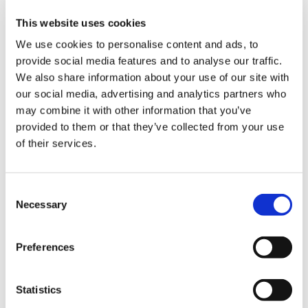
This website uses cookies
STREET FIGHTER LEAGUE: Pro-US マフラータオル
We use cookies to personalise content and ads, to
provide social media features and to analyse our traffic.
We also share information about your use of our site with
our social media, advertising and analytics partners who
may combine it with other information that you’ve
2,000円
(税込)
provided to them or that they’ve collected from your use
在庫：× |100ポイント
of their services.
お届け開始日：
2025/03/27 ～
Consent
CAPCOM CUP 11 マフラータオル
Necessary
Selection
Preferences
Statistics
2,000円
(税込)
在庫：× |100ポイント