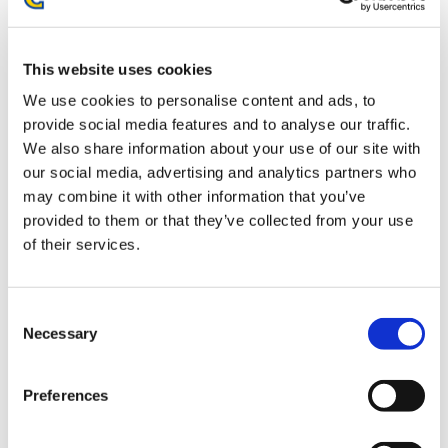
お届け開始日：
2025/10/16 ～
This website uses cookies
アートタペストリー ストリートファイター6
We use cookies to personalise content and ads, to
provide social media features and to analyse our traffic.
We also share information about your use of our site with
our social media, advertising and analytics partners who
may combine it with other information that you’ve
provided to them or that they’ve collected from your use
2,200円
(税込)
of their services.
在庫：△ |110ポイント
お届け開始日：
2025/10/16 ～
Consent
くるみたぴぬい ストリートファイター6 A.K.I.
Necessary
Selection
Preferences