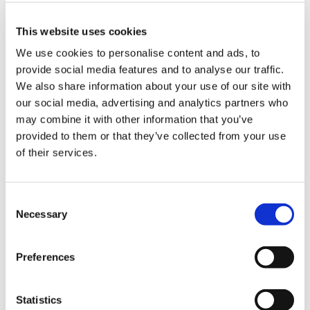
（Outfit3）
This website uses cookies
We use cookies to personalise content and ads, to
provide social media features and to analyse our traffic.
We also share information about your use of our site with
our social media, advertising and analytics partners who
3,630円
(税込)
may combine it with other information that you’ve
在庫：○ |181ポイント
provided to them or that they’ve collected from your use
お届け開始日：
2025/08/07 ～
of their services.
ストリートファイター6 デフォルメぬいぐるみ ルーク
Consent
Necessary
Selection
Preferences
3,630円
(税込)
在庫：○ |181ポイント
Statistics