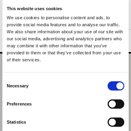
胸にはスティックとボタンをシンプルにデザイン。背中には
This website uses cookies
「STREET FIGHTER V」の文字とアートをデザインした、年中使
We use cookies to personalise content and ads, to
える細身＆薄手の万能ジップアップパーカーです。
provide social media features and to analyse our traffic.
We also share information about your use of our site with
our social media, advertising and analytics partners who
may combine it with other information that you’ve
provided to them or that they’ve collected from your use
of their services.
ストリートファイターV オリジナルパーカー（ジップアッ
プ） グレー Mサイズ
Consent
選択中の商品
Necessary
Selection
Mサイズ / パーカーグレー
商品を選びなおす
Preferences
8,800円
(税込)
440ポイント付与
Statistics