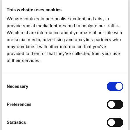
This website uses cookies
We use cookies to personalise content and ads, to
provide social media features and to analyse our traffic.
8,580円
(税込)
We also share information about your use of our site with
在庫：× |429ポイント
our social media, advertising and analytics partners who
お届け開始日：
2023/01/27 ～
may combine it with other information that you’ve
provided to them or that they’ve collected from your use
of their services.
ロックマン レトロワイリーシリーズ ワイリーキャッスル プ
リント スウェット アッシュグレー XL
Consent
Necessary
Selection
Preferences
7,700円
(税込)
在庫：× |385ポイント
Statistics
お届け開始日：
2023/12/20 ～