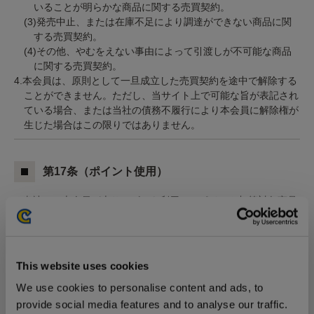
いることが明らかな商品に関する売買契約。
(3)発売中止、または在庫不足により調達ができない商品に関
する売買契約。
(4)その他、やむをえない事由によって引渡しが不可能な商品
に関する売買契約。
4.本会員は、原則として一旦成立した売買契約を途中で解除する
ことができません。ただし、当サイト上で可能な旨が表記され
ている場合、または当社の債務不履行により本会員に解除権が
生じた場合はこの限りではありません。
第17条（ポイント使用）
1.当社は、本会員が本サービスを利用してポイント加算対象商品
（当社から個別に表示するものに限ります）を購入した場合、
ポイント加算対象商品ごとに設定されたポイントを本会員に付
与します。
2.ポイントは、商品の発送から1週間以内に本会員に付与されま
This website uses cookies
す。
We use cookies to personalise content and ads, to
3.ポイントは、1ポイントを1円に換算し、本サービスにて購入す
る商品の支払代金に充当することによって使用することができ
provide social media features and to analyse our traffic.