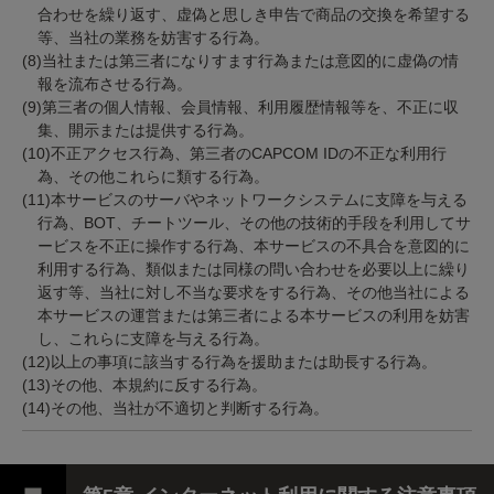
合わせを繰り返す、虚偽と思しき申告で商品の交換を希望する
等、当社の業務を妨害する行為。
(8)当社または第三者になりすます行為または意図的に虚偽の情
報を流布させる行為。
(9)第三者の個人情報、会員情報、利用履歴情報等を、不正に収
集、開示または提供する行為。
(10)不正アクセス行為、第三者のCAPCOM IDの不正な利用行
為、その他これらに類する行為。
(11)本サービスのサーバやネットワークシステムに支障を与える
行為、BOT、チートツール、その他の技術的手段を利用してサ
ービスを不正に操作する行為、本サービスの不具合を意図的に
利用する行為、類似または同様の問い合わせを必要以上に繰り
返す等、当社に対し不当な要求をする行為、その他当社による
本サービスの運営または第三者による本サービスの利用を妨害
し、これらに支障を与える行為。
(12)以上の事項に該当する行為を援助または助長する行為。
(13)その他、本規約に反する行為。
(14)その他、当社が不適切と判断する行為。