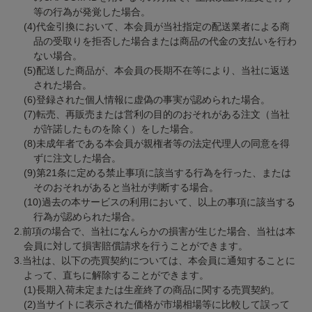
等の行為が発覚した場合。
(4)代金引換において、本会員が当社指定の配送業者による商
品の受取りを拒否した場合または商品の代金の支払いを行わ
ない場合。
(5)配送した商品が、本会員の長期不在等により、当社に返送
された場合。
(6)登録された個人情報に虚偽の事実が認められた場合。
(7)転売、再販売または営利の目的のおそれがある注文（当社
が許諾したものを除く）をした場合。
(8)未成年者である本会員が親権者等の法定代理人の同意を得
ずに注文した場合。
(9)第21条に定める禁止事項に該当する行為を行った、または
そのおそれがあると当社が判断する場合。
(10)過去の本サービスの利用において、以上の事項に該当する
行為が認められた場合。
2.前項の場合で、当社になんらかの損害が生じた場合、当社は本
会員に対して損害賠償請求を行うことができます。
3.当社は、以下の売買契約については、本会員に通知することに
よって、直ちに解除することができます。
(1)長期入荷未定または生産終了の商品に関する売買契約。
(2)当サイトに表示された価格が市場相場等に比較して誤って