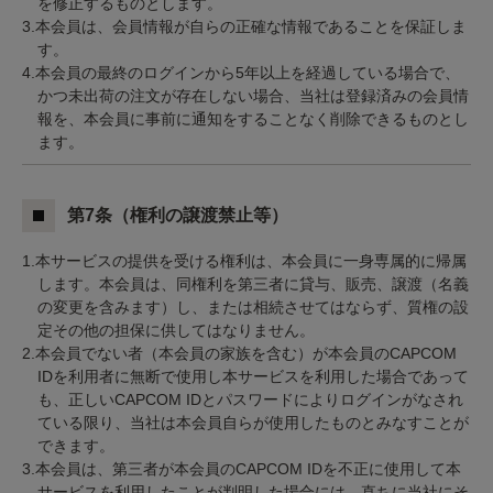
を修正するものとします。
3.本会員は、会員情報が自らの正確な情報であることを保証しま
す。
4.本会員の最終のログインから5年以上を経過している場合で、
かつ未出荷の注文が存在しない場合、当社は登録済みの会員情
報を、本会員に事前に通知をすることなく削除できるものとし
ます。
第7条（権利の譲渡禁止等）
1.本サービスの提供を受ける権利は、本会員に一身専属的に帰属
します。本会員は、同権利を第三者に貸与、販売、譲渡（名義
の変更を含みます）し、または相続させてはならず、質権の設
定その他の担保に供してはなりません。
2.本会員でない者（本会員の家族を含む）が本会員のCAPCOM
IDを利用者に無断で使用し本サービスを利用した場合であって
も、正しいCAPCOM IDとパスワードによりログインがなされ
ている限り、当社は本会員自らが使用したものとみなすことが
できます。
3.本会員は、第三者が本会員のCAPCOM IDを不正に使用して本
サービスを利用したことが判明した場合には、直ちに当社にそ