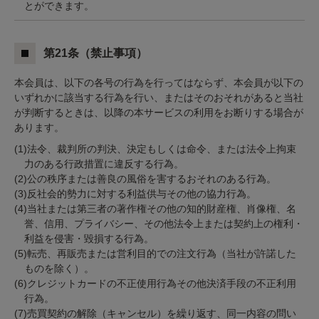
とができます。
第21条（禁止事項）
本会員は、以下の各号の行為を行ってはならず、本会員が以下の
いずれかに該当する行為を行い、またはそのおそれがあると当社
が判断するときは、以降の本サービスの利用をお断りする場合が
あります。
(1)法令、裁判所の判決、決定もしくは命令、または法令上拘束
力のある行政措置に違反する行為。
(2)公の秩序または善良の風俗を害するおそれのある行為。
(3)反社会的勢力に対する利益供与その他の協力行為。
(4)当社または第三者の著作権その他の知的財産権、肖像権、名
誉、信用、プライバシー、その他法令上または契約上の権利・
利益を侵害・毀損する行為。
(5)転売、再販売または営利目的での注文行為（当社が許諾した
ものを除く）。
(6)クレジットカードの不正使用行為その他決済手段の不正利用
行為。
(7)売買契約の解除（キャンセル）を繰り返す、同一内容の問い