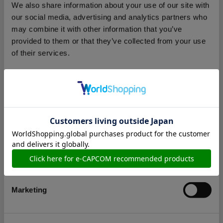
ます。なお、換算率は、予告なしに変更する場合があります。
We also share information about your use of our site with
4.ポイント加算対象商品を購入し、商品代金の全部または一部
our social media, advertising and analytics partners who
を、ポイントを充当する方法によって支払った場合、充当され
may combine it with other information that you’ve
た分の商品代金についてはポイントが付与されません。
provided to them or that they’ve collected from your use
5.ポイントは、本会員に一身専属的に帰属します。本会員は、ポ
of their services.
イントを第三者に貸与、譲渡、売買し、相続させ、または質権
の設定その他の担保に供する等の使用行為を行ってはなりませ
ん。
6.本会員の保有するポイントは、最初に付与された日から1年間
Consent
Necessary
有効とし、有効期間内に再度ポイントを利用したときは、その
Selection
日または新たにポイントが付与された日のいずれか遅い日から
さらに1年間有効となります。
Preferences
7.有効期間を経過した時点でポイントは失効します。なお、失効
したポイントについて、当社は再付与等の処置を一切行いませ
ん。
Statistics
8.本会員が、本サービスの利用登録を解除した場合および本会員
が本サービスの利用を停止された場合、当社は本会員が保有す
るポイントを直ちに失効させることができるものとします。な
Marketing
お、この場合においてもポイントの再付与等の処置は一切行い
ません。
9.商品の売買契約が解除された場合、既に付与されたポイントは
注文時に遡って無効となります。無効となったポイントが既に