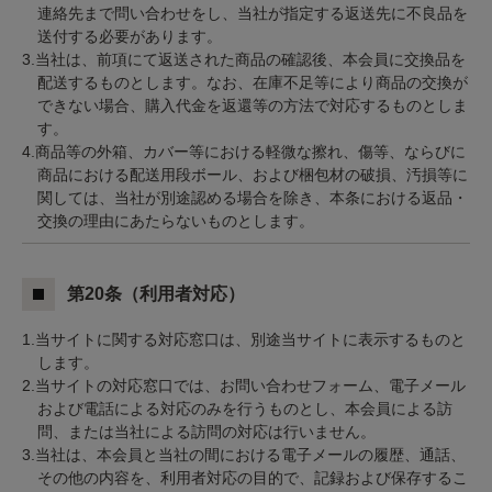
連絡先まで問い合わせをし、当社が指定する返送先に不良品を
送付する必要があります。
3.当社は、前項にて返送された商品の確認後、本会員に交換品を
配送するものとします。なお、在庫不足等により商品の交換が
できない場合、購入代金を返還等の方法で対応するものとしま
す。
4.商品等の外箱、カバー等における軽微な擦れ、傷等、ならびに
商品における配送用段ボール、および梱包材の破損、汚損等に
関しては、当社が別途認める場合を除き、本条における返品・
交換の理由にあたらないものとします。
第20条（利用者対応）
1.当サイトに関する対応窓口は、別途当サイトに表示するものと
します。
2.当サイトの対応窓口では、お問い合わせフォーム、電子メール
および電話による対応のみを行うものとし、本会員による訪
問、または当社による訪問の対応は行いません。
3.当社は、本会員と当社の間における電子メールの履歴、通話、
その他の内容を、利用者対応の目的で、記録および保存するこ