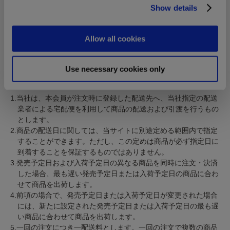
Show details
使用済みであった場合、本会員は当社の案内に従い別途精算を
行うものとします。
10.ポイントは、理由のいかんを問わず一切現金と交換しませ
Allow all cookies
ん。
Use necessary cookies only
第18条(注文商品の配送および配達日)
1.当社は、本会員が注文時に登録した配送先へ、当社指定の配送
業者による宅配便を利用して商品の配送および引渡を行うもの
とします。
2.商品の配送日に関しては、当サイトに別途定める範囲内で指定
することができます。ただし、この定めは商品が必ず指定日に
到着することを保証するものではありません。
3.発売予定日および入荷予定日の異なる商品を同時に注文・決済
した場合、最も遅い発売予定日または入荷予定日の商品に合わ
せて商品を出荷します。
4.前項の場合で、発売予定日または入荷予定日が変更された場合
には、新たに設定された発売予定日または入荷予定日の最も遅
い商品に合わせて商品を出荷します。
5.一回の注文につき一配送料とします。一回の注文で複数の商品