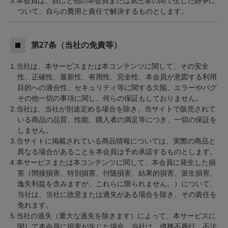
3.本会員は、自己と他の本会員または第三者の間で生じた紛争に
ついて、自らの費用と責任で解決するものとします。
第27条（当社の免責等）
1.当社は、本サービスまたは本コンテンツに関して、その安全
性、正確性、最新性、有用性、完全性、本会員が意図する利用
目的への適合性、セキュリティ等に関する欠陥、エラーやバグ
その他一切の事項に関し、何らの保証もしておりません。
2.当社は、当社が別途定める場合を除き、当サイトで販売されて
いる商品の品質、性能、購入者の満足等につき、一切の保証を
しません。
3.当サイトに掲載されている商品情報については、実際の商品と
異なる場合があることを本会員は予め承諾するものとします。
4.本サービスまたは本コンテンツに関して、本会員に発生した損
害（間接損害、特別損害、付随損害、結果的損害、派生損害、
逸失利益を含みますが、これらに限られません。）について、
当社は、当社に故意または過失がある場合を除き、その責任を
免れます。
5.当社の過失（重大な過失を除きます）によって、本サービスに
関して本会員に損害が生じた場合、当社は、債務不履行、不法