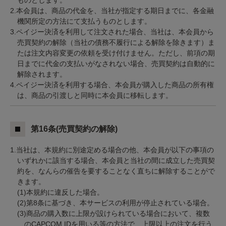
ものとします。
2.本会員は、商品の代金を、当社が指定する期日までに、各金融
機関所定の方法にて支払うものとします。
3.ペイジー決済を利用して注文された場合、当社は、本会員から
売買契約の解除（当社の債務不履行による解除を除きます）ま
たは注文内容変更の依頼を受け付けません。ただし、前項の期
日までに代金の支払いがなされない場合、売買契約は自動的に
解除されます。
4.ペイジー決済を利用する場合、本会員が購入した商品の所有権
は、商品の引渡しと同時に本会員に移転します。
第16条(売買契約の解除)
1.当社は、本規約に別途定める場合の他、本会員が以下の事項の
いずれかに該当する場合、本会員と当社の間に成立した売買契
約を、なんらの催告を要することなく直ちに解除することがで
きます。
(1)本規約に違反した場合。
(2)第8条に基づき、本サービスの利用が停止されている場合。
(3)商品の購入数に上限が設けられている場合において、複数
のCAPCOM IDを用いる等の方法で、上限以上の注文を行う