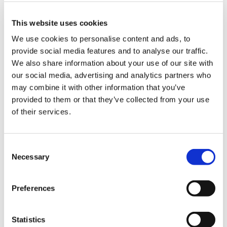
モンスターハンター モンでふぉ メッシュ巾着ポーチ ラギア
クルス
This website uses cookies
We use cookies to personalise content and ads, to
provide social media features and to analyse our traffic.
We also share information about your use of our site with
our social media, advertising and analytics partners who
may combine it with other information that you’ve
1,870円
(税込)
provided to them or that they’ve collected from your use
在庫：△ |93ポイント
of their services.
お届け開始日：
2026/07/16 ～
モンスターハンター フルフルキーカバー
Consent
Necessary
Selection
Preferences
1,980円
(税込)
Statistics
在庫：○ |99ポイント